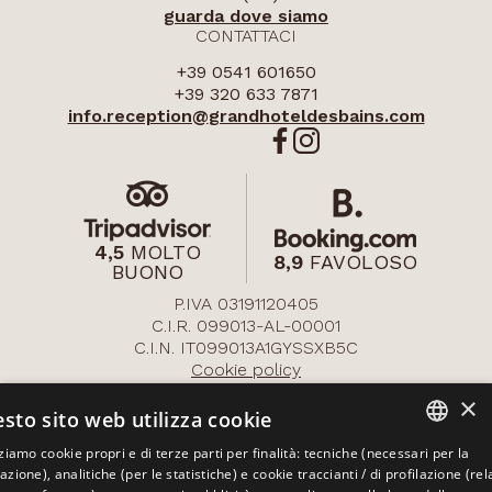
guarda dove siamo
CONTATTACI
+39 0541 601650
+39 320 633 7871
info.reception@
grandhoteldesbains.com
4,5
MOLTO
8,9
FAVOLOSO
BUONO
P.IVA 03191120405
C.I.R. 099013-AL-00001
C.I.N. IT099013A1GYSSXB5C
Cookie policy
Privacy policy
×
Dati societari
sto sito web utilizza cookie
Aiuti e Contributi Pubblici
zziamo cookie propri e di terze parti per finalità: tecniche (necessari per la
ITALIAN
azione), analitiche (per le statistiche) e cookie traccianti / di profilazione (rela