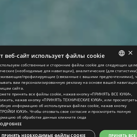
×
т веб-сайт использует файлы cookie
спользуем собственные и сторонние файлы cookie для следующих целе
ITALIAN
ические (необходимые для навигации), аналитические (для статистики
еживающие/профилирующие (связанные с вашими предпочтениями), 
ENGLISH
зывать вам персонализированную рекламу на основе вашей навигации
ницам сайта.
GERMAN
ожете принять все файлы cookie, нажав кнопку «ПРИНЯТЬ ВСЕ КУКИ»,
олжить, нажав кнопку «ПРИНЯТЬ ТЕХНИЧЕСКИЕ КУКИ», или просмотреть
FRENCH
обную информацию об используемых файлах cookie, нажав кнопку
RUSSIAN
ТРОЙКИ КУКИ». Чтобы отозвать свое согласие и просмотреть полную
рмацию об обработке данных
кликните сюда
ОДРОБНЕЕ
ЗАБРОНИРОВАТЬ
ПРИНЯТЬ НЕОБХОДИМЫЕ ФАЙЛЫ COOKIE
ПРИНЯТЬ ВСЕ