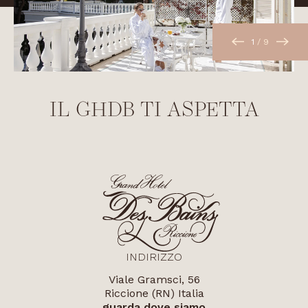
1
/
9
IL GHDB TI ASPETTA
INDIRIZZO
Viale Gramsci, 56
Riccione (RN) Italia
guarda dove siamo