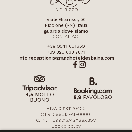
INDIRIZZO
Viale Gramsci, 56
Riccione (RN) Italia
guarda dove siamo
CONTATTACI
+39 0541 601650
+39 320 633 7871
info.reception@
grandhoteldesbains.com
4,5
MOLTO
8,9
FAVOLOSO
BUONO
P.IVA 03191120405
C.I.R. 099013-AL-00001
C.I.N. IT099013A1GYSSXB5C
Cookie policy
Privacy policy