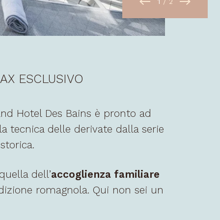
1
/
2
AX ESCLUSIVO
rand Hotel Des Bains è pronto ad
a tecnica delle derivate dalla serie
storica.
uella dell’
accoglienza familiare
tradizione romagnola. Qui non sei un