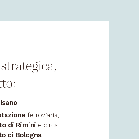
strategica,
tto:
Misano
stazione
ferroviaria,
to di Rimini
e circa
rto di Bologna
.