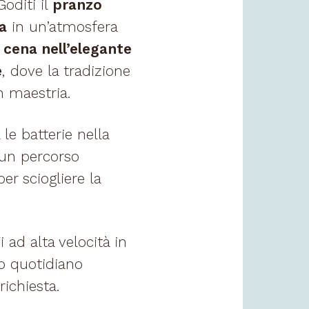
Goditi il
pranzo
a
in un’atmosfera
a
cena nell’elegante
e
, dove la tradizione
n maestria.
 le batterie nella
 un percorso
per sciogliere la
 ad alta velocità in
tuo quotidiano
richiesta.